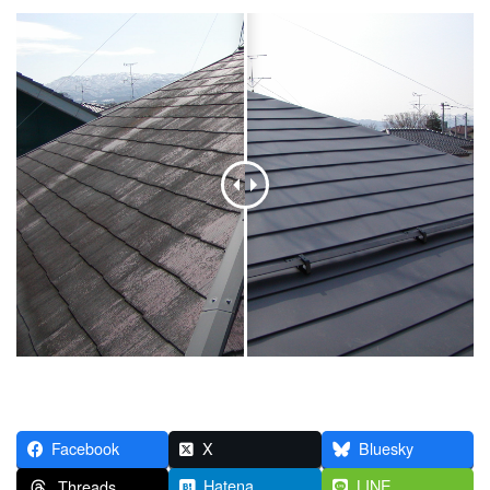
Facebook
X
Bluesky
Hatena
LINE
Threads