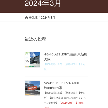
2024年3月
HOME
2024年3月
最近の投稿
東新町
HIGH-CLASS LIGHT
新発田
の家
【BELS認証/星3】【新築建売】【予約
制】
case112 HIGH-CLASS
新発田
Honchoの家
【BELS認証/星3】【新築建売】【予約
制】
【新生活応援 春のご契約キャンペ
ーン開催中】
【SOLD OUT】【Thank
you】