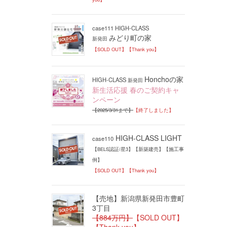
case111 HIGH-CLASS
みどり町の家
新発田
【SOLD OUT】【Thank you】
Honchoの家
HIGH-CLASS
新発田
新生活応援 春のご契約キャ
ンペーン
【2025/3/31まで】
【終了しました】
HIGH-CLASS LIGHT
case110
【BELS認証/星3】【新築建売】【施工事
例】
【SOLD OUT】【Thank you】
【売地】新潟県新発田市豊町
3丁目
【884万円】
【SOLD OUT】
【Thank you】