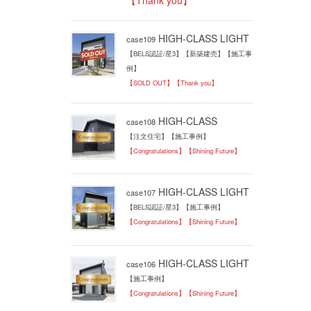
HIGH-CLASS LIGHT
case109
【BELS認証/星3】【新築建売】【施工事
例】
【SOLD OUT】【Thank you】
HIGH-CLASS
case108
【注文住宅】【施工事例】
【Congratulations】【Shining Future】
HIGH-CLASS LIGHT
case107
【BELS認証/星3】【施工事例】
【Congratulations】【Shining Future】
HIGH-CLASS LIGHT
case106
【施工事例】
【Congratulations】【Shining Future】